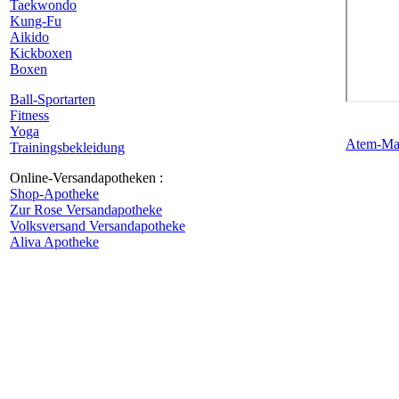
Taekwondo
Kung-Fu
Aikido
Kickboxen
Boxen
Ball-Sportarten
Fitness
Yoga
Atem-Mas
Trainingsbekleidung
Online-Versandapotheken :
Shop-Apotheke
Zur Rose Versandapotheke
Volksversand Versandapotheke
Aliva Apotheke